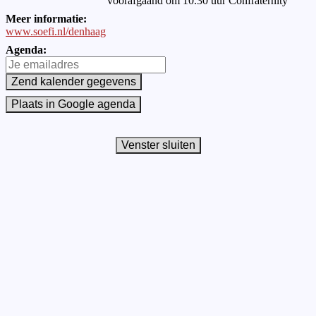
voorafgaand om 10.30 uur Confraternity
Meer informatie:
www.soefi.nl/denhaag
Agenda: